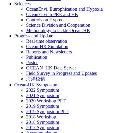
Sciences
OceanEnvi, Eutrophication and Hypoxia
OceanEnvi in PRE and HK
Controls on Hypoxia
Science Division and Cooperation
Methodology to tackle Ocean-HK
Progress and Update
Real-time observation
Ocean-HK Simulation
Reports and Newsletters
Publication
Poster
OCEAN_HK Data Server
Field Survey in Progress and Updates
海洋棱镜
Ocean-HK Symposium
2022 Symposium
2021 Symposium
2020 Workshop PPT
2019 Symposium
2019 Symposium PPT
2018 Workshop
2018 Symposium
2017 Symposium
Accommodation