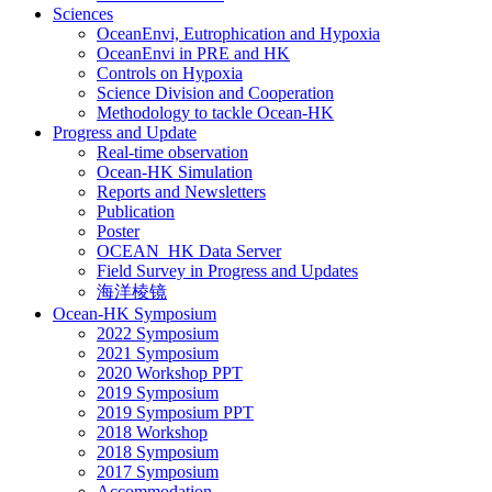
Sciences
OceanEnvi, Eutrophication and Hypoxia
OceanEnvi in PRE and HK
Controls on Hypoxia
Science Division and Cooperation
Methodology to tackle Ocean-HK
Progress and Update
Real-time observation
Ocean-HK Simulation
Reports and Newsletters
Publication
Poster
OCEAN_HK Data Server
Field Survey in Progress and Updates
海洋棱镜
Ocean-HK Symposium
2022 Symposium
2021 Symposium
2020 Workshop PPT
2019 Symposium
2019 Symposium PPT
2018 Workshop
2018 Symposium
2017 Symposium
Accommodation