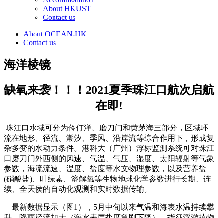
About HKUST
Contact us
About OCEAN-HK
Contact us
海洋棱镜
缺氧来袭！！！2021夏季珠江口航次启航
在即!
珠江口水域可分为伶仃洋、磨刀门和黄茅海三部分，区域环
流在地形、径流、潮汐、季风、沿岸流等综合作用下，形成复
杂多变的水动力条件。港科大（广州）浮标监测系统可对珠江
口磨刀门外西侧的风速、气温、气压、湿度、太阳辐射等气象
参数，海流流速、温度、盐度等水文物理参数，以及营养盐
(硝酸盐)、叶绿素、溶解氧等生物地球化学参数进行长期、连
续、全天侯的自动化观测和实时数据传输。
最新数据显示（图1），5月中旬以来气温和海表水温持续攀
升，降雨径流加大（海水表层盐度急剧下降），指征浮游植物