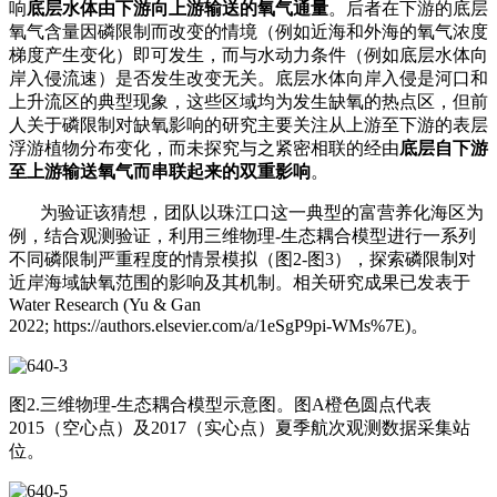
响
底层水体由下游向上游输送的氧气通量
。后者在下游的底层
氧气含量因磷限制而改变的情境（例如近海和外海的氧气浓度
梯度产生变化）即可发生，而与水动力条件（例如底层水体向
岸入侵流速）是否发生改变无关。底层水体向岸入侵是河口和
上升流区的典型现象，这些区域均为发生缺氧的热点区，但前
人关于磷限制对缺氧影响的研究主要关注从上游至下游的表层
浮游植物分布变化，而未探究与之紧密相联的经由
底层自下游
至上游输送氧气而串联起来的双重影响
。
为验证该猜想，团队以珠江口这一典型的富营养化海区为
例，结合观测验证，利用三维物理-生态耦合模型进行一系列
不同磷限制严重程度的情景模拟（图2-图3），探索磷限制对
近岸海域缺氧范围的影响及其机制。相关研究成果已发表于
Water Research (Yu & Gan
2022; https://authors.elsevier.com/a/1eSgP9pi-WMs%7E)。
图2.三维物理-生态耦合模型示意图。图A橙色圆点代表
2015（空心点）及2017（实心点）夏季航次观测数据采集站
位。