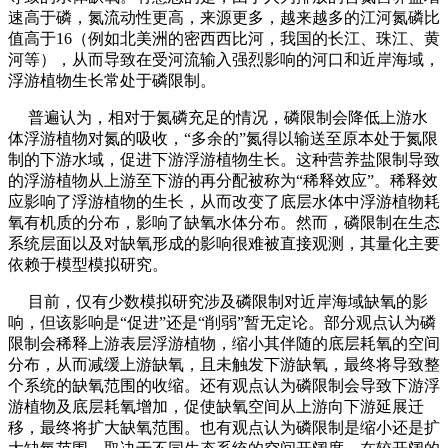
速高于磷，氮流动性更高，来源更多，越来越多的江河氮磷比
值高于16（例如北美洲的密西西比河，我国的长江、珠江、黄
河等），从而导致在受河流输入强烈影响的河口和近岸海域，
浮游植物生长常处于磷限制。
普遍认为，相对于氮磷充足的情况，磷限制会降低上游水
体浮游植物对氮的吸收，“多余的”氮得以输送至原本处于氮限
制的下游水域，促进下游浮游植物生长。这种营养盐限制导致
的浮游植物从上游至下游的再分配被称为“稀释效应”。稀释效
应影响了浮游植物的生长，从而改变了底层水体中浮游植物耗
氧有机质的分布，影响了缺氧水体分布。然而，磷限制在生态
系统层面以及对缺氧形成的影响很难被直接观测，其量化主要
依赖于模型模拟研究。
目前，仅有少数模拟研究涉及磷限制对近岸海域缺氧的影
响，但该影响是“促进”还是“削弱”暂无定论。部分观点认为磷
限制会稀释上游表层浮游植物，缩小其伴随的底层耗氧的空间
分布，从而减缓上游缺氧，且未触发下游缺氧，最终将导致整
个系统的缺氧范围的收缩。还有观点认为磷限制会导致下游浮
游植物及底层耗氧增加，促使缺氧空间从上游向下游延展迁
移，最终将扩大缺氧范围。也有观点认为磷限制是缩小还是扩