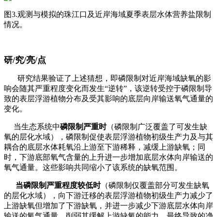
图3.观测与模拟的珠江口及近岸海域夏季表层水体营养盐限制
情况。
研/究/亮/点
研究结果验证了上述猜想，即磷限制对近岸海域缺氧的影
响会随其严重程度变化而发生“逆转”，该逆转受控于磷限制导
致的表层浮游植物分布及受其影响的底层向岸输送氧气通量的
变化。
当生态系统中
磷限制严重时
（磷限制广泛覆盖了可发生缺
氧的层化水域），磷限制促使表层浮游植物初级生产力及与其
耦合的底层水体耗氧沿上游至下游稀释，减缓上游缺氧；同
时，下游底部氧气含量的上升进一步增加底层水体向岸输送的
氧气通量。这些影响共同缩小了该系统的缺氧范围。
当磷限制严重程度较低时
（磷限制仅覆盖部分可发生缺氧
的层化水域），向下游迁移的表层浮游植物初级生产力减少了
上游缺氧但增加了下游缺氧，并进一步减少下游底层水体向岸
输送的氧气通量，削弱其缓解上游缺氧的能力，最终导致的净