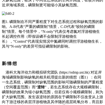
大缺氧范围，取决于不同生态系统的空间开阔度，在较开阔的
近岸海域系统，磷限制更可能缩小其缺氧范围。
图1. 磷限制在不同严重程度下对生态系统过程和缺氧范围的影
响。A-B代表“严重的磷限制”情景，C-D代表“较轻的磷限
制”情景。每个情景中，“N-only”代表仅考虑氮对浮游植物生
长起调控作用（即假设磷不会限制浮游植物生
长），“Control”代表现实情况中氮磷同时调控浮游植物生长，
其与“N-only”的差异可指征磷限制的影响。
新/猜/想
港科大海洋动力和模拟研究团队 (https://odmp.ust.hk) 对近岸
海域磷限制影响缺氧的相关机理提出新的猜想（图1）：在同
一生态系统，磷限制对缺氧范围的影响可随磷限制的严重程度
（空间覆盖范围）而“
逆转
”，若生态系统存在大规模磷限制，
磷限制的效果为缩小缺氧范围，但若仅有小规模磷限制，则为
扩大缺氧范围。发生该逆转的原因在于磷限制不仅改变从上游
向下游迁移的表层浮游植物及其伴随的底层耗氧分布，而且影