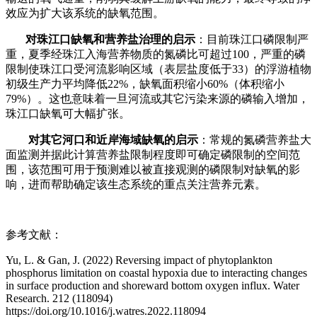
效应为扩大该系统的缺氧范围。
对珠江口缺氧和营养盐治理的启示
：目前珠江口磷限制严
重，夏季经珠江入海营养物质的氮磷比可超过100，严重的磷
限制使珠江口受河流影响区域（表层盐度低于33）的浮游植物
初级生产力平均降低22%，缺氧面积缩小60%（体积缩小
79%）。这也意味着一旦河流或其它污染来源的磷输入增加，
珠江口缺氧可大幅扩张。
对其它河口和近岸海域缺氧的启示
：常规的氮磷营养盐大
面监测并据此计算营养盐限制程度即可确定磷限制的空间范
围，该范围可用于预测难以被直接观测的磷限制对缺氧的影
响，进而帮助确定该生态系统的重点关注营养元素。
参考文献：
Yu, L. & Gan, J. (2022) Reversing impact of phytoplankton
phosphorus limitation on coastal hypoxia due to interacting changes
in surface production and shoreward bottom oxygen influx. Water
Research. 212 (118094)
https://doi.org/10.1016/j.watres.2022.118094