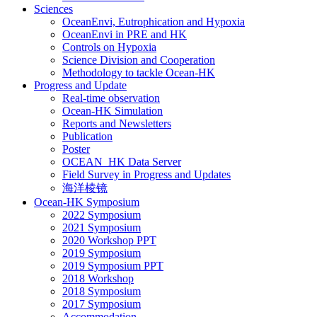
Sciences
OceanEnvi, Eutrophication and Hypoxia
OceanEnvi in PRE and HK
Controls on Hypoxia
Science Division and Cooperation
Methodology to tackle Ocean-HK
Progress and Update
Real-time observation
Ocean-HK Simulation
Reports and Newsletters
Publication
Poster
OCEAN_HK Data Server
Field Survey in Progress and Updates
海洋棱镜
Ocean-HK Symposium
2022 Symposium
2021 Symposium
2020 Workshop PPT
2019 Symposium
2019 Symposium PPT
2018 Workshop
2018 Symposium
2017 Symposium
Accommodation