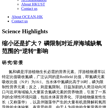
About HKUST
Contact us
About OCEAN-HK
Contact us
Science Highlights
缩小还是扩大？ 磷限制对近岸海域缺氧
范围的“逆转”影响
研/究/背/景
氮和磷是浮游植物生长必需的营养元素。浮游植物通常以
特定比值吸收氮磷，广泛认同的是Redfield 比值，即氮磷元素
吸收比值（N:P）为16:1。当水体中氮磷比高于16时，磷为限
制性营养元素；反之，则是氮限制。日益加剧的人类活动向河
口与近岸海域输入大量富含氮磷元素的营养物质，引发了一系
列的全球性环境问题，包括水体富营养化、浮游植物爆发性生
长（又称藻华），以及伴随藻华产生的大量有机质降解耗氧而
导致的水体缺氧。有意思的是，由于人为排放的含氮营养盐增